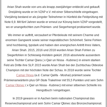
Arian Shah wurde von uns als knapp zweijähriger entdeckt und gekauft.
Dreijährig wurde er im VZAP e.V. mit einer Silberschleife eingetragen.
Vierjährig bestand er als jüngster Teilnehmer in Hünfeld die Feldprüfung mit
Note 6,9. Mit fünf Jahren wurde er erneut zur Körung beim VZAP vorgestellt,
wo er unangefochten zum Prämien- und Siegerhengst proklamiert wurde.
Wo immer er auftritt, verzaubert er Pferdeleute mit seinem Charme und
enormen Gangwerk sowie seiner majestätischen Schönheit. Seine Fohlen
sind hochbeinig, typstark und haben den energischen Antritt ihres Vaters,
Arian Shah. 2015, 2016 und 2018 wurden Arian Shah Fohlen zu
Siegerfohlen in Schleswig-Holstein gekürt. 2016 absolvierte ausserdem
seine Tochter
Camar Qiara ( x Qair un Nissa - Kubinec) in einem starken
Feld als Dritte ihre SLP. 2015 wurde Arian Shah bei der Zuchtschau Oldesloe
Champion mit der höchsten Note der Schau. In 2018 wurde seine Tochter
Camar Qinea
(a.d. Camar Qalifa - Moshai) prämiert sowie
Prämienanwärterin plus GP-Stute Trakehner mit 55,5 Punkten und sein Sohn
Camar Qbinec
( x Qair un Nissa - Kubinec) mit einer silbernen Schleife ins
Hengstbuch I eingetragen.
In 2019 gewann er in Aachen beim nationalen Championat das
Reservechampionat und sein Sohn Camar Qbinec das Bronzechampionat.