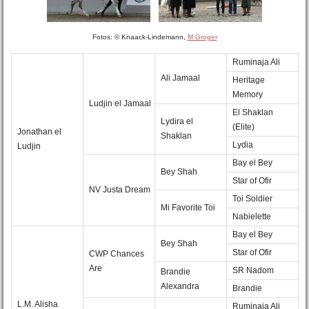
Fotos: © Knaack-Lindemann,
M.Groger
Ruminaja Ali
Ali Jamaal
Heritage
Memory
Ludjin el Jamaal
El Shaklan
Lydira el
(Elite)
Jonathan el
Shaklan
Lydia
Ludjin
Bay el Bey
Bey Shah
Star of Ofir
NV Justa Dream
Toi Soldier
Mi Favorite Toi
Nabielette
Bay el Bey
Bey Shah
Star of Ofir
CWP Chances
Are
SR Nadom
Brandie
Alexandra
Brandie
L.M. Alisha
Ruminaja Ali