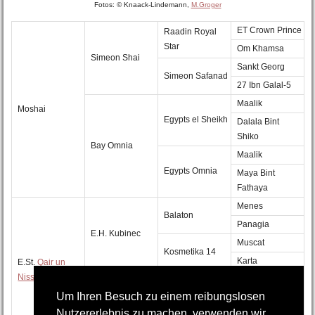
Fotos: © Knaack-Lindemann,
M.Groger
ET Crown Prince
Raadin Royal
Star
Om Khamsa
Simeon Shai
Sankt Georg
Simeon Safanad
27 Ibn Galal-5
Maalik
Moshai
Egypts el Sheikh
Dalala Bint
Shiko
Bay Omnia
Maalik
Egypts Omnia
Maya Bint
Fathaya
Menes
Balaton
Panagia
E.H. Kubinec
Muscat
Kosmetika 14
Karta
E.St.
Qair un
Nissa
Zurich
Barich de
Um Ihren Besuch zu einem reibungslosen
Washoe
Aldebaran II
E.St.
Qualified
Nutzererlebnis zu machen, verwenden wir