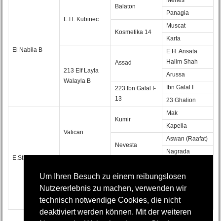
Balaton
Panagia
E.H. Kubinec
Muscat
Kosmetika 14
Karta
El Nabila B
E.H. Ansata
Halim Shah
Assad
213 Elf Layla
Arussa
Walayla B
Ibn Galal I
223 Ibn Galal I-
13
23 Ghalion
Mak
Kumir
Kapella
Vatican
Aswan (Raafat)
Nevesta
Nagrada
E.St.
Galina
Naftalin
Bagdad
Um Ihren Besuch zu einem reibungslosen
Medianka
Gurba
Nutzererlebnis zu machen, verwenden wir
Kumir
Grecia
technisch notwendige Cookies, die nicht
Pasta
deaktiviert werden können. Mit der weiteren