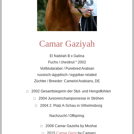
Camar Gaziyah
El Nabilah B x Galina
Fuchs / chestnut * 2002
Vollblutaraber / Purebred Arabian
russisch-ägyptisch / egyptian related
Züchter / Breeder: Camelot Arabians, DE
2002 Gesamtsiegerin der Stut- und Hengstfohlen
2004 Juniorenchampionesse in Ströhen
2004 2. Platz A-Schau in Vilhelmsborg
Nachzucht / Offspring:
2008 Camar Gazella by Moshai
2015
Camar Gazir
by Camaro