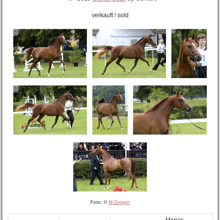
verkauft / sold
Foto: ©
M.Groger
Menes